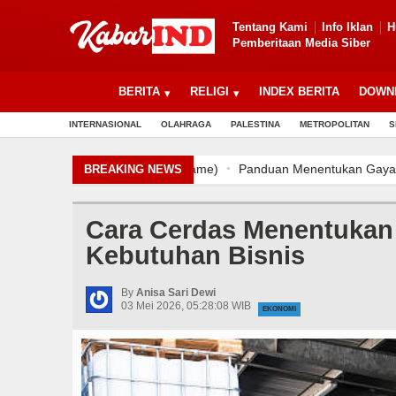
Tentang Kami
Info Iklan
H
Pemberitaan Media Siber
BERITA
RELIGI
INDEX BERITA
DOWN
INTERNASIONAL
OLAHRAGA
PALESTINA
METROPOLITAN
S
Panduan Menentukan Gaya Fotogra
BREAKING NEWS
Pemanfaatan Limbah Tali Tepatu 
Panduan Menentukan Gaya Fotogra
Cara Cerdas Menentukan D
Pemanfaatan Limbah Tali Tepatu 
Kebutuhan Bisnis
Panduan Menentukan Gaya Fotogra
Pemanfaatan Limbah Tali Tepatu 
By
Anisa Sari Dewi
03 Mei 2026, 05:28:08 WIB
EKONOMI