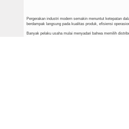
Pergerakan industri modern semakin menuntut ketepatan dal
berdampak langsung pada kualitas produk, efisiensi operasio
Banyak pelaku usaha mulai menyadari bahwa memilih distributo
kemampuan memenuhi standar industri yang ketat.
Di tengah kebutuhan tersebut, kehadiran perusahaan seperti 
memastikan rantai pasok bahan kimia berjalan optimal.
Baca Lainnya :
Buktikan Sendiri Efek dari Backlink Edu Terbaik
0
Ekspresikan Imajinasi, Ciptakan Karyamu: Mahasiswa Un
Seorang GURU yang Mengadu Nasib di Ibu Kota #Kisah 
Peningkatan Pengelolaan Keuangan Remaja Melalui Ed
Kritik Kiai Cabul dan pentingnya daya kritis santri
0
Strategi Seleksi Distributor yang Me
Menentukan distributor bahan kimia berkualitas memerlukan p
menyeluruh agar tidak menimbulkan risiko jangka panjang.
Beberapa indikator utama yang patut diperhatikan meliputi: