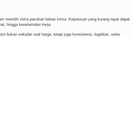
am memilih mitra pasokan bahan kimia. Keputusan yang kurang tepat dapat
nal, hingga keselamatan kerja.
r bukan sekadar soal harga, tetapi juga konsistensi, legalitas, serta
PT. Mulya Adhi Paramita menjadi penting sebagai mitra strategis dalam
iversitas Pamulang
0
Inspiratif Omar Faruk CEO KEBAB
0
ukasi Menunda Keinginan Untuk Menumbuhkan
0
njamin Keberlanjutan Bisnis
endekatan sistematis. Faktor teknis dan non-teknis harus dianalisis secara