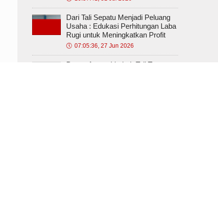
🕔
10:37:41, 31 Jul 2026
Dari Tali Sepatu Menjadi Peluang
Usaha : Edukasi Perhitungan Laba
Rugi untuk Meningkatkan Profit
🕔
07:05:36, 27 Jun 2026
Pemanfaatan Limbah Tali Tepatu
Bekas Menjadi Gantungan Kunci
Bernilai Ekonomis
🕔
20:11:37, 26 Jun 2026
Mengenalkan Anak Asrama
Dompet Yatim & Dhuafa Jombang
Kelola Uang, Lewat Dongeng dan
Kreasi Celengan
🕔
19:39:57, 15 Jun 2026
Penguatan Kapasitas SDM UMKM
dalam Pemanfaatan Teknologi
Digital untuk Pengembangan
Usaha
🕔
14:53:05, 04 Jun 2026