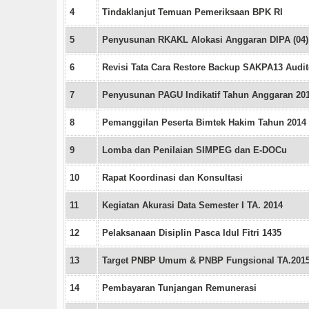
4
Tindaklanjut Temuan Pemeriksaan BPK RI
5
Penyusunan RKAKL Alokasi Anggaran DIPA (04)
6
Revisi Tata Cara Restore Backup SAKPA13 Audi
7
Penyusunan PAGU Indikatif Tahun Anggaran 20
8
Pemanggilan Peserta Bimtek Hakim Tahun 2014
9
Lomba dan Penilaian SIMPEG dan E-DOCu
10
Rapat Koordinasi dan Konsultasi
11
Kegiatan Akurasi Data Semester I TA. 2014
12
Pelaksanaan Disiplin Pasca Idul Fitri 1435
13
Target PNBP Umum & PNBP Fungsional TA.201
14
Pembayaran Tunjangan Remunerasi