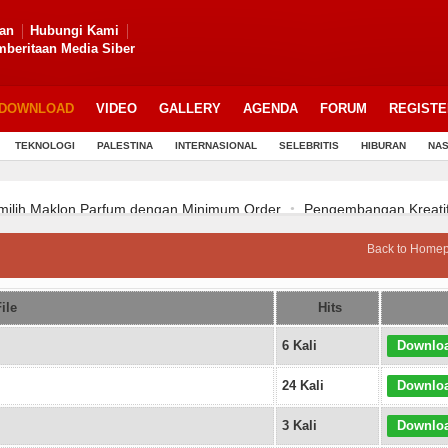
lan
Hubungi Kami
beritaan Media Siber
DOWNLOAD
VIDEO
GALLERY
AGENDA
FORUM
REGISTE
TEKNOLOGI
PALESTINA
INTERNASIONAL
SELEBRITIS
HIBURAN
NAS
ih Maklon Parfum dengan Minimum Order
Pengembangan Kreatifit
uang Usaha : Edukasi Perhitungan Laba Rugi untuk Meningkatkan Profit
Back to Home
nak Dalam Membuat Gantungan Kunci (Makrame)
Panduan Menentuka
uang Usaha : Edukasi Perhitungan Laba Rugi untuk Meningkatkan Profit
nak Dalam Membuat Gantungan Kunci (Makrame)
Panduan Menentuka
ile
Hits
uang Usaha : Edukasi Perhitungan Laba Rugi untuk Meningkatkan Profit
6 Kali
Downlo
24 Kali
Downlo
3 Kali
Downlo