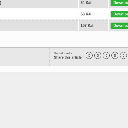
)
34 Kali
Downlo
68 Kali
Downlo
107 Kali
Downlo
Social media





Share this article