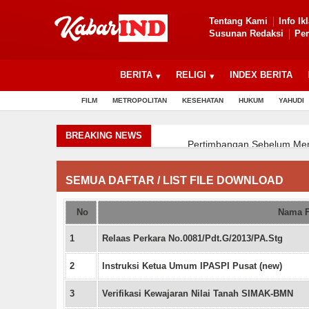
Tentang Kami
Info Ik
Susunan Redaksi
Pem
BERITA
RELIGI
INDEX BERITA
FILM
METROPOLITAN
KESEHATAN
HUKUM
YAHUDI
BREAKING NEWS
Pertimbangan Sebelum Memil
Dari Tali Sepatu Menjadi Pel
Pengembangan Kreatifitas A
SEMUA DAFTAR / LIST FILE DOWNLOAD
Dari Tali Sepatu Menjadi Pel
Pengembangan Kreatifitas A
No
Nama F
Dari Tali Sepatu Menjadi Pel
1
Relaas Perkara No.0081/Pdt.G/2013/PA.Stg
2
Instruksi Ketua Umum IPASPI Pusat (new)
3
Verifikasi Kewajaran Nilai Tanah SIMAK-BMN