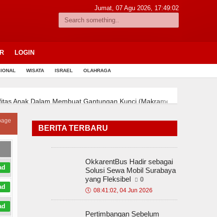
Jumat, 07 Agu 2026,
17:49:03
R
LOGIN
IONAL
WISATA
ISRAEL
OLAHRAGA
as Anak Dalam Membuat Gantungan Kunci (Makrame)
Panduan Mene
Pemanfaatan Limbah Tali Tepatu Bekas Menjadi Gantungan Kunci B
page
n Gaya Fotografi Pernikahan di Bali
Tips Memilih Rental Mobil ya
BERITA TERBARU
Pemanfaatan Limbah Tali Tepatu Bekas Menjadi Gantungan Kunci B
n Gaya Fotografi Pernikahan di Bali
Tips Memilih Rental Mobil ya
Pemanfaatan Limbah Tali Tepatu Bekas Menjadi Gantungan Kunci B
OkkarentBus Hadir sebagai
ad
Solusi Sewa Mobil Surabaya
yang Fleksibel
0
ad
🕔
08:41:02, 04 Jun 2026
ad
Pertimbangan Sebelum