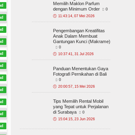
Memilih Maklon Parfum
ad
dengan Minimum Order
0
🕔
11:43:14, 07 Mei 2026
ad
ad
Pengembangan Kreatifitas
Anak Dalam Membuat
Gantungan Kunci (Makrame)
ad
0
ad
🕔
10:37:41, 31 Jul 2026
ad
Panduan Menentukan Gaya
Fotografi Pernikahan di Bali
ad
0
🕔
20:00:57, 15 Mei 2026
ad
Tips Memilih Rental Mobil
ad
yang Tepat untuk Perjalanan
di Surabaya
0
ad
🕔
15:04:15, 23 Jun 2026
ad