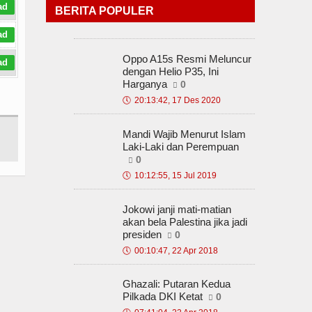
ad
BERITA POPULER
ad
Oppo A15s Resmi Meluncur
ad
dengan Helio P35, Ini
Harganya
0
🕔
20:13:42, 17 Des 2020
Mandi Wajib Menurut Islam
Laki-Laki dan Perempuan
0
🕔
10:12:55, 15 Jul 2019
Jokowi janji mati-matian
akan bela Palestina jika jadi
presiden
0
🕔
00:10:47, 22 Apr 2018
Ghazali: Putaran Kedua
Pilkada DKI Ketat
0