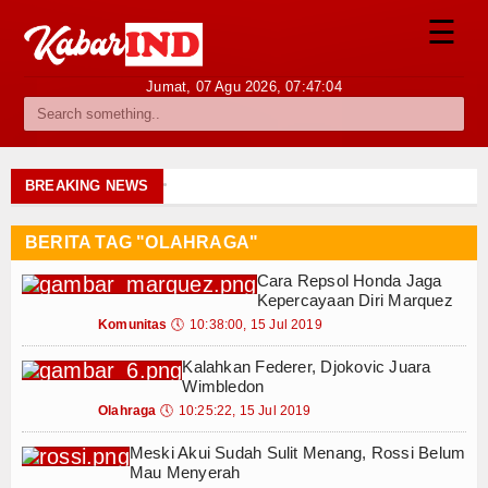
☰
Jumat, 07 Agu 2026,
07:47:04
Berita
Internasional
Pengembangan Kreatifitas Anak Dalam Me
BREAKING NEWS
Panduan Menentukan Gaya Fotografi Pernik
Nasional
Pengalaman Belajar Accounting di Pusat Tr
BERITA TAG "OLAHRAGA"
Dari Tali Sepatu Menjadi Peluang Usaha : 
Ekonomi
Cara Repsol Honda Jaga
Pemanfaatan Limbah Tali Tepatu Bekas Men
Kepercayaan Diri Marquez
OkkarentBus Hadir sebagai Solusi Sewa Mo
Hukum
Komunitas
🕔
10:38:00, 15 Jul 2019
Pertimbangan Sebelum Memilih Maklon Pa
Kalahkan Federer, Djokovic Juara
Pengembangan Kreatifitas Anak Dalam Me
Hiburan
Wimbledon
Panduan Menentukan Gaya Fotografi Pernik
Olahraga
🕔
10:25:22, 15 Jul 2019
Sport
Pengalaman Belajar Accounting di Pusat Tr
Dari Tali Sepatu Menjadi Peluang Usaha : 
Meski Akui Sudah Sulit Menang, Rossi Belum
Religi
Mau Menyerah
Pemanfaatan Limbah Tali Tepatu Bekas Men