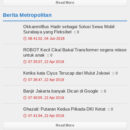
Read More
Berita Metropolitan
OkkarentBus Hadir sebagai Solusi Sewa Mobil
Surabaya yang Fleksibel
0
🕔
08:41:02, 04 Jun 2026
ROBOT Kecil Cikal Bakal Transformer segera relase
untuk anak
0
🕔
07:35:07, 22 Apr 2018
Ketika kata Ciyus Terucap dari Mulut Jokowi
0
🕔
07:36:47, 22 Apr 2018
Banjir Jakarta banyak Dicari di Google
0
🕔
07:40:05, 22 Apr 2018
Ghazali: Putaran Kedua Pilkada DKI Ketat
0
🕔
07:41:04, 22 Apr 2018
Read More