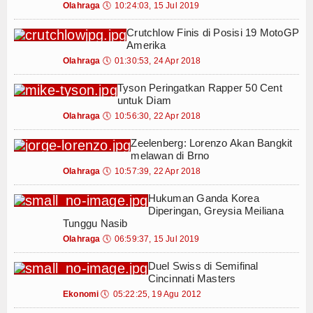
Olahraga
🕔
10:24:03, 15 Jul 2019
OkkarentBus Hadir sebagai Solusi Sewa Mo
Tokoh
Pertimbangan Sebelum Memilih Maklon Pa
Crutchlow Finis di Posisi 19 MotoGP
Pengembangan Kreatifitas Anak Dalam Me
Ceramah
Amerika
Panduan Menentukan Gaya Fotografi Pernik
Olahraga
🕔
01:30:53, 24 Apr 2018
Hikmah
Pengalaman Belajar Accounting di Pusat Tr
Tyson Peringatkan Rapper 50 Cent
Dari Tali Sepatu Menjadi Peluang Usaha : 
untuk Diam
Index Berita
Pemanfaatan Limbah Tali Tepatu Bekas Men
Olahraga
🕔
10:56:30, 22 Apr 2018
OkkarentBus Hadir sebagai Solusi Sewa Mo
Download
Pertimbangan Sebelum Memilih Maklon Pa
Zeelenberg: Lorenzo Akan Bangkit
melawan di Brno
Video
Olahraga
🕔
10:57:39, 22 Apr 2018
Gallery
Hukuman Ganda Korea
Diperingan, Greysia Meiliana
Tunggu Nasib
Agenda
Olahraga
🕔
06:59:37, 15 Jul 2019
Forum
Duel Swiss di Semifinal
Cincinnati Masters
Register
Ekonomi
🕔
05:22:25, 19 Agu 2012