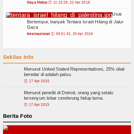
Gaya Hidup
🕔
11:15:29, 22 Apr 2018
adir sebagai Solusi Sewa Mobil Surabaya yang Fleksibel
Tokoh
 Sebelum Memilih Maklon Parfum dengan Minimum Order
Usai
 Kreatifitas Anak Dalam Membuat Gantungan Kunci (Makrame)
Ceramah
Bertempur, banyak Tentara Israel Hilang di Jalur
ntukan Gaya Fotografi Pernikahan di Bali
Tips Memilih Rental M
Gaza
lajar Accounting di Pusat Training Indonesia
Hikmah
Kesalahan umum pen
Internasional
🕔
09:51:42, 20 Apr 2018
atu Menjadi Peluang Usaha : Edukasi Perhitungan Laba Rugi untuk M
Index Berita
Limbah Tali Tepatu Bekas Menjadi Gantungan Kunci Bernilai Ekonom
adir sebagai Solusi Sewa Mobil Surabaya yang Fleksibel
Sekilas Info
Download
 Sebelum Memilih Maklon Parfum dengan Minimum Order
Menurut United Stated Representatives, 25% obat
Video
beredar di adalah palsu.
🕔
17 Apr 2015
Gallery
Menurut peneliti di Detroit, orang yang selalu
Agenda
tersenyum lebar cenderung hidup lama.
🕔
17 Apr 2015
Forum
Berita Foto
Register