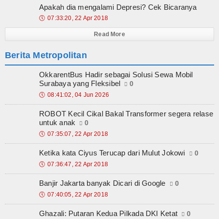
Apakah dia mengalami Depresi? Cek Bicaranya
🕔
07:33:20, 22 Apr 2018
Read More
Berita Metropolitan
OkkarentBus Hadir sebagai Solusi Sewa Mobil
Surabaya yang Fleksibel
0
🕔
08:41:02, 04 Jun 2026
ROBOT Kecil Cikal Bakal Transformer segera relase
untuk anak
0
🕔
07:35:07, 22 Apr 2018
Ketika kata Ciyus Terucap dari Mulut Jokowi
0
🕔
07:36:47, 22 Apr 2018
Banjir Jakarta banyak Dicari di Google
0
🕔
07:40:05, 22 Apr 2018
Ghazali: Putaran Kedua Pilkada DKI Ketat
0