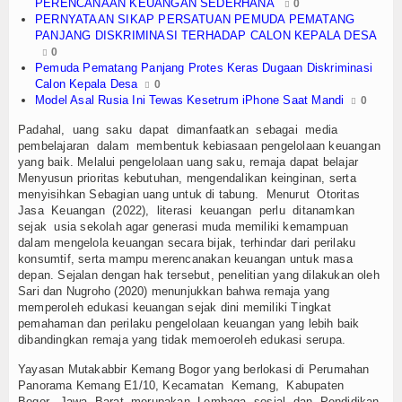
PERENCANAAN KEUANGAN SEDERHANA
0
PERNYATAAN SIKAP PERSATUAN PEMUDA PEMATANG
PANJANG DISKRIMINASI TERHADAP CALON KEPALA DESA
0
Pemuda Pematang Panjang Protes Keras Dugaan Diskriminasi
Calon Kepala Desa
0
Model Asal Rusia Ini Tewas Kesetrum iPhone Saat Mandi
0
Padahal, uang saku dapat dimanfaatkan sebagai media
pembelajaran dalam membentuk kebiasaan pengelolaan keuangan
yang baik. Melalui pengelolaan uang saku, remaja dapat belajar
Menyusun prioritas kebutuhan, mengendalikan keinginan, serta
menyisihkan Sebagian uang untuk di tabung. Menurut Otoritas
Jasa Keuangan (2022), literasi keuangan perlu ditanamkan
sejak usia sekolah agar generasi muda memiliki kemampuan
dalam mengelola keuangan secara bijak, terhindar dari perilaku
konsumtif, serta mampu merencanakan keuangan untuk masa
depan. Sejalan dengan hak tersebut, penelitian yang dilakukan oleh
Sari dan Nugroho (2020) menunjukkan bahwa remaja yang
memperoleh edukasi keuangan sejak dini memiliki Tingkat
pemahaman dan perilaku pengelolaan keuangan yang lebih baik
dibandingkan remaja yang tidak memoeroleh edukasi serupa.
Yayasan Mutakabbir Kemang Bogor yang berlokasi di Perumahan
Panorama Kemang E1/10, Kecamatan Kemang, Kabupaten
Bogor, Jawa Barat merupakan Lembaga sosial dan Pendidikan