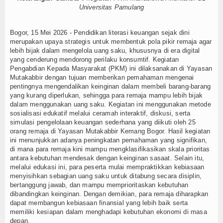
Hadir sebagai Solusi Sewa Mobil Surabaya yang Fleksibel
Universitas Pamulang
Tokoh
n Sebelum Memilih Maklon Parfum dengan Minimum Order
n Kreatifitas Anak Dalam Membuat Gantungan Kunci (Makrame)
Ceramah
Bogor, 15 Mei 2026 - Pendidikan literasi keuangan sejak dini
entukan Gaya Fotografi Pernikahan di Bali
Tips Memilih Rental 
merupakan upaya strategis untuk membentuk pola pikir remaja agar
elajar Accounting di Pusat Training Indonesia
Kesalahan umum pe
lebih bijak dalam mengelola uang saku, khususnya di era digital
Hikmah
yang cenderung mendorong perilaku konsumtif. Kegiatan
patu Menjadi Peluang Usaha : Edukasi Perhitungan Laba Rugi untuk 
Pengabdian Kepada Masyarakat (PKM) ini dilaksanakan di Yayasan
 Limbah Tali Tepatu Bekas Menjadi Gantungan Kunci Bernilai Ekono
Index Berita
Mutakabbir dengan tujuan memberikan pemahaman mengenai
Hadir sebagai Solusi Sewa Mobil Surabaya yang Fleksibel
pentingnya mengendalikan keinginan dalam membeli barang-barang
yang kurang diperlukan, sehingga para remaja mampu lebih bijak
Download
dalam menggunakan uang saku. Kegiatan ini menggunakan metode
sosialisasi edukatif melalui ceramah interaktif, diskusi, serta
Video
simulasi pengelolaan keuangan sederhana yang diikuti oleh 25
orang remaja di Yayasan Mutakabbir Kemang Bogor. Hasil kegiatan
Gallery
ini menunjukkan adanya peningkatan pemahaman yang signifikan,
di mana para remaja kini mampu mengklasifikasikan skala prioritas
antara kebutuhan mendesak dengan keinginan sasaat. Selain itu,
Agenda
melalui edukasi ini, para peserta mulai mempraktikkan kebiasaan
menyisihkan sebagian uang saku untuk ditabung secara disiplin,
Forum
bertanggung jawab, dan mampu memprioritaskan kebutuhan
dibandingkan keinginan. Dengan demikian, para remaja diharapkan
Register
dapat membangun kebiasaan finansial yang lebih baik serta
memiliki kesiapan dalam menghadapi kebutuhan ekonomi di masa
depan.