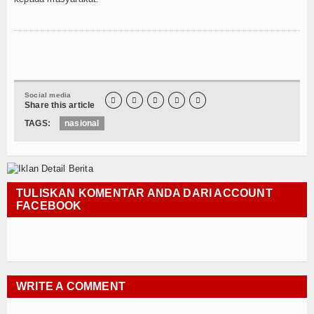
Social media





Share this article
TAGS:
nasional
TULISKAN KOMENTAR ANDA DARI ACCOUNT
FACEBOOK
WRITE A COMMENT