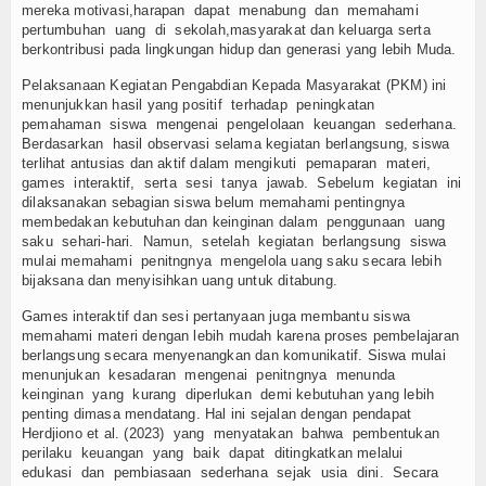
mereka motivasi,harapan dapat menabung dan memahami
pertumbuhan uang di sekolah,masyarakat dan keluarga serta
berkontribusi pada lingkungan hidup dan generasi yang lebih Muda.
Pelaksanaan Kegiatan Pengabdian Kepada Masyarakat (PKM) ini
menunjukkan hasil yang positif terhadap peningkatan
pemahaman siswa mengenai pengelolaan keuangan sederhana.
Berdasarkan hasil observasi selama kegiatan berlangsung, siswa
terlihat antusias dan aktif dalam mengikuti pemaparan materi,
games interaktif, serta sesi tanya jawab. Sebelum kegiatan ini
dilaksanakan sebagian siswa belum memahami pentingnya
membedakan kebutuhan dan keinginan dalam penggunaan uang
saku sehari-hari. Namun, setelah kegiatan berlangsung siswa
mulai memahami penitngnya mengelola uang saku secara lebih
bijaksana dan menyisihkan uang untuk ditabung.
Games interaktif dan sesi pertanyaan juga membantu siswa
memahami materi dengan lebih mudah karena proses pembelajaran
berlangsung secara menyenangkan dan komunikatif. Siswa mulai
menunjukan kesadaran mengenai penitngnya menunda
keinginan yang kurang diperlukan demi kebutuhan yang lebih
penting dimasa mendatang. Hal ini sejalan dengan pendapat
Herdjiono et al. (2023) yang menyatakan bahwa pembentukan
perilaku keuangan yang baik dapat ditingkatkan melalui
edukasi dan pembiasaan sederhana sejak usia dini. Secara