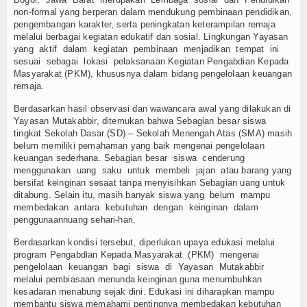
non-formal yang berperan dalam mendukung pembinaan pendidikan,
pengembangan karakter, serta peningkatan keterampilan remaja
melalui berbagai kegiatan edukatif dan sosial. Lingkungan Yayasan
yang aktif dalam kegiatan pembinaan menjadikan tempat ini
sesuai sebagai lokasi pelaksanaan Kegiatan Pengabdian Kepada
Masyarakat (PKM), khususnya dalam bidang pengelolaan keuangan
remaja.
Berdasarkan hasil observasi dan wawancara awal yang dilakukan di
Yayasan Mutakabbir, ditemukan bahwa Sebagian besar siswa
tingkat Sekolah Dasar (SD) – Sekolah Menengah Atas (SMA) masih
belum memiliki pemahaman yang baik mengenai pengelolaan
keuangan sederhana. Sebagian besar siswa cenderung
menggunakan uang saku untuk membeli jajan atau barang yang
bersifat keinginan sesaat tanpa menyisihkan Sebagian uang untuk
ditabung. Selain itu, masih banyak siswa yang belum mampu
membedakan antara kebutuhan dengan keinginan dalam
penggunaannuang sehari-hari.
Berdasarkan kondisi tersebut, diperlukan upaya edukasi melalui
program Pengabdian Kepada Masyarakat (PKM) mengenai
pengelolaan keuangan bagi siswa di Yayasan Mutakabbir
melalui pembiasaan menunda keinginan guna menumbuhkan
kesadaran menabung sejak dini. Edukasi ini diharapkan mampu
membantu siswa memahami pentingnya membedakan kebutuhan