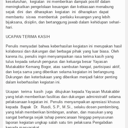
keseluruhan, kegiatan ini memberikan dampak positif dalam
meningkatkan pengelolaan keuangan dan kebiasaan menabung
sejak dini dan diharapkan kegiatan ini diharapkan dapat
membantu siswa membentuk perilaku keuangan yang lebih
bijaksana, disiplin, dan bertanggung jawab dalam kehidupan sehari-
hari.
UCAPAN TERIMA KASIH
Penulis menyadari bahwa keberhasilan kegiatan ini merupakan hasil
kolaborasi dan dukungan dari berbagai pihak yang luar biasa. Oleh
karena itu, penulis ingin menyampaikan rasa terima kasih yang
tulus kepada seluruh pengurus dan keluarga besar Yayasan
Mutakabbir Kemang Bogor, atas sambutan hangat, partisipasi aktif,
dan kerja sama yang diberikan selama kegiatan ini berlangsung.
Dukungan dan keterbukaan yang diberikan menjadi faktor penting
dalam keberhasilan kegiatan ini.
Ucapan terima kasih juga ditujukan kepada Yayasan Mutakabbir
yang telah memberikan fasilitas dan dukungan administratif selama
pelaksanaan kegiatan ini. Penulis menyampaikan apresiasi khusus
kepada Bapak Dr. Rusdi, S.P., M.Si., selaku dosen pembimbing,
yang telah memberikan bimbingan, arahan, dan masukan yang
sangat berharga sejak tahap perencanaan hinggap penyusunan
laporan kegiatan ungkap salah satu tim pelaksana Pengabdian
kepada masyarakat.