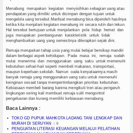
Login
Menabung merupakan kegiatan menyisihkan sebagian uang atau
pendapatan yang dimiliki untuk disimpan dengan tujuan untuk
mengelola uang tersebut.Manfaat menabung bisa diperoleh hasilnya
ketika kita menjalani kegiatan menabung ini secara rutin dan tekun.
Hal tersebut bertujuan untuk menjalankan pola hidup hemat dan
juga merupakan pembangunan karakteristik untuk tidak
menghamburkan uang yang semestinya diterapkan sejak dini.
Remaja merupakan tahap usia yang mulai belajar bersikap mandiri
dalam berbagai aspek kehidupan. Pada masa ini, remaja sudah
mulai menerima dan menggunakan uang saku untuk memenuhi
kebutuhan sehari-hari seperti membeli makanan, transportasi,
maupun keperluan sekolah. Namun oada kenyataannya masih
banyak remaja yang menggunakan uang satu untuk memenuhi
keinginan sesaat tanpa mempertimbangkan prioritas kebutuhan.
Kebiasaan membeli barang karena mengikuti tren atau pengaruh
lingkungan sering kali membuat remaja sulit mengontrol
pengeluaran dan kurang memiliki kebiasaan menabung.
Baca Lainnya :
TOKO GD PUPUK MAHKOTA LADANG TANI LENGKAP DAN
MURAH DI SERUYAN
0
PENGUATAN LITERASI KEUANGAN MELALUI PELATIHAN